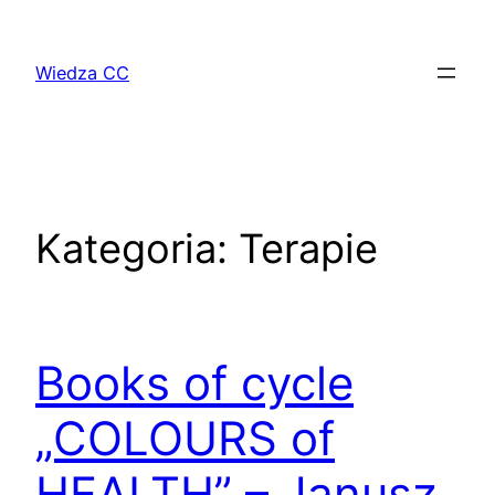
Przejdź
do
Wiedza CC
treści
Kategoria:
Terapie
Books of cycle
„COLOURS of
HEALTH” – Janusz