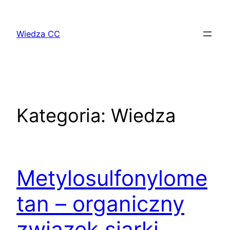
Przejdź
do
Wiedza CC
treści
Kategoria:
Wiedza
Metylosulfonylome
tan – organiczny
związek siarki