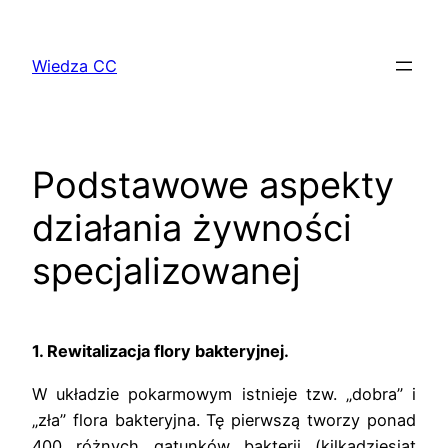
Przejdź
do
Wiedza CC
treści
Podstawowe aspekty
działania żywności
specjalizowanej
1. Rewitalizacja flory bakteryjnej.
W układzie pokarmowym istnieje tzw. „dobra” i
„zła” flora bakteryjna. Tę pierwszą tworzy ponad
400 różnych gatunków bakterii (kilkadziesiąt