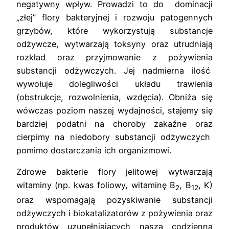
negatywny wpływ. Prowadzi to do dominacji
„złej” flory bakteryjnej i rozwoju patogennych
grzybów, które wykorzystują substancje
odżywcze, wytwarzają toksyny oraz utrudniają
rozkład oraz przyjmowanie z pożywienia
substancji odżywczych. Jej nadmierna ilość
wywołuje dolegliwości układu trawienia
(obstrukcje, rozwolnienia, wzdęcia). Obniża się
wówczas poziom naszej wydajności, stajemy się
bardziej podatni na choroby zakaźne oraz
cierpimy na niedobory substancji odżywczych
pomimo dostarczania ich organizmowi.
Zdrowe bakterie flory jelitowej wytwarzają
witaminy (np. kwas foliowy, witaminę B
, B
, K)
2
12
oraz wspomagają pozyskiwanie substancji
odżywczych i biokatalizatorów z pożywienia oraz
produktów uzupełniających naszą codzienną