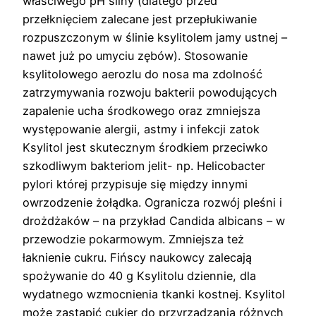
właściwego pH śliny (dlatego przed
przełknięciem zalecane jest przepłukiwanie
rozpuszczonym w ślinie ksylitolem jamy ustnej –
nawet już po umyciu zębów). Stosowanie
ksylitolowego aerozlu do nosa ma zdolność
zatrzymywania rozwoju bakterii powodujących
zapalenie ucha środkowego oraz zmniejsza
występowanie alergii, astmy i infekcji zatok
Ksylitol jest skutecznym środkiem przeciwko
szkodliwym bakteriom jelit- np. Helicobacter
pylori której przypisuje się między innymi
owrzodzenie żołądka. Ogranicza rozwój pleśni i
drożdżaków – na przykład Candida albicans – w
przewodzie pokarmowym. Zmniejsza też
łaknienie cukru. Fińscy naukowcy zalecają
spożywanie do 40 g Ksylitolu dziennie, dla
wydatnego wzmocnienia tkanki kostnej. Ksylitol
może zastąpić cukier do przyrządzania różnych