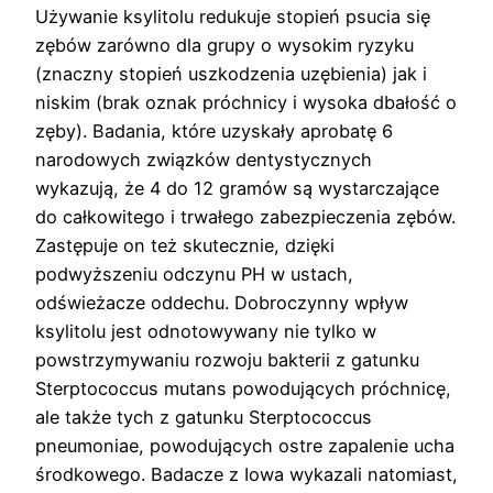
Używanie ksylitolu redukuje stopień psucia się
zębów zarówno dla grupy o wysokim ryzyku
(znaczny stopień uszkodzenia uzębienia) jak i
niskim (brak oznak próchnicy i wysoka dbałość o
zęby). Badania, które uzyskały aprobatę 6
narodowych związków dentystycznych
wykazują, że 4 do 12 gramów są wystarczające
do całkowitego i trwałego zabezpieczenia zębów.
Zastępuje on też skutecznie, dzięki
podwyższeniu odczynu PH w ustach,
odświeżacze oddechu. Dobroczynny wpływ
ksylitolu jest odnotowywany nie tylko w
powstrzymywaniu rozwoju bakterii z gatunku
Sterptococcus mutans powodujących próchnicę,
ale także tych z gatunku Sterptococcus
pneumoniae, powodujących ostre zapalenie ucha
środkowego. Badacze z Iowa wykazali natomiast,