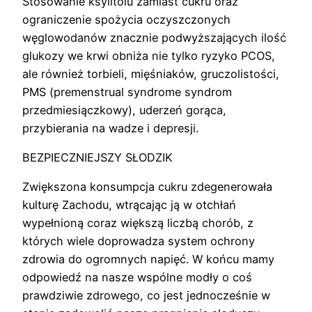
Stosowanie ksylitolu zamiast cukru oraz
ograniczenie spożycia oczyszczonych
węglowodanów znacznie podwyższających ilość
glukozy we krwi obniża nie tylko ryzyko PCOS,
ale również torbieli, mięśniaków, gruczolistości,
PMS (premenstrual syndrome syndrom
przedmiesiączkowy), uderzeń gorąca,
przybierania na wadze i depresji.
BEZPIECZNIEJSZY SŁODZIK
Zwiększona konsumpcja cukru zdegenerowała
kulturę Zachodu, wtrącając ją w otchłań
wypełnioną coraz większą liczbą chorób, z
których wiele doprowadza system ochrony
zdrowia do ogromnych napięć. W końcu mamy
odpowiedź na nasze wspólne modły o coś
prawdziwie zdrowego, co jest jednocześnie w