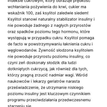
indeksie cukrowym, który obrazuje prędkość
wchłaniania pożywienia do krwi, cukier ma
wskaźnik 100, zaś ksylitol zaledwie siedem!
Ksylitol stanowi naturalny stabilizator insuliny i
nie powoduje żadnego z nagłych przyrostów
oraz spadków poziomu tego hormonu, które
występują w przypadku cukru. Ksylitol pomaga
de facto w powstrzymywaniu łaknienia cukru i
węglowodanów. Żywność słodzona ksylitolem
nie powoduje przyrostu poziomu insuliny, co
czyni zeń doskonały słodzik dla ludzi
dotkniętych cukrzycą, jak również dla tych,
którzy pragną zrzucić nadmiar wagi. Wśród
naukowców i lekarzy geriatrów narasta
przeświadczenie, że utrzymanie niskiego
poziomu insuliny jest kluczowym czynnikiem
programu przeciwdziałania przedwczesnemu
starzeniu się.