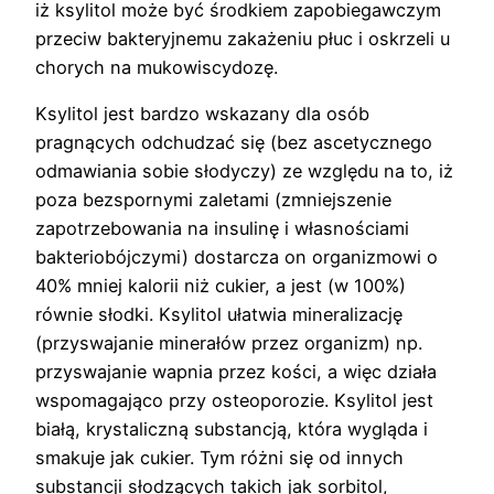
iż ksylitol może być środkiem zapobiegawczym
przeciw bakteryjnemu zakażeniu płuc i oskrzeli u
chorych na mukowiscydozę.
Ksylitol jest bardzo wskazany dla osób
pragnących odchudzać się (bez ascetycznego
odmawiania sobie słodyczy) ze względu na to, iż
poza bezspornymi zaletami (zmniejszenie
zapotrzebowania na insulinę i własnościami
bakteriobójczymi) dostarcza on organizmowi o
40% mniej kalorii niż cukier, a jest (w 100%)
równie słodki. Ksylitol ułatwia mineralizację
(przyswajanie minerałów przez organizm) np.
przyswajanie wapnia przez kości, a więc działa
wspomagająco przy osteoporozie. Ksylitol jest
białą, krystaliczną substancją, która wygląda i
smakuje jak cukier. Tym różni się od innych
substancji słodzących takich jak sorbitol,