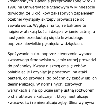
krwionośnych. Badania przeprowadzone w roku
1998 na Uniwersytecie Stanowym w Minnesocie
dowiodły, że u królików zakażonych zapaleniem
ozębnej wystąpiły skrzepy prowadzące do
zawału serca. Wygląda na to, że bakterie te
najpierw atakują kości i dziąsła w jamie ustnej, a
następnie przedostają się do krwioobiegu
poprzez niewielkie pęknięcia w dziąsłach.
Spożywanie cukru poprzez stworzenie wysoce
kwasowego środowiska w jamie ustnej prowadzi
do próchnicy. Kwasy niszczą emalię zębów,
osłabiając je i czyniąc je podatnymi na ataki
bakterii, co prowadzi do próchnicy zębów lub ich
demineralizacji. W normalnych, zdrowych
warunkach ślina opłukuje jamę ustną roztworem
o charakterze alkalicznym, który neutralizuje
kwasowość i remineralizuje zęby. Ślina wymywa