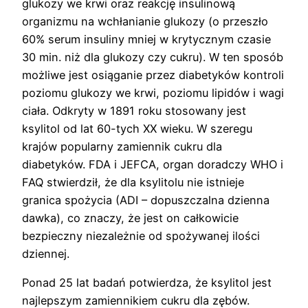
glukozy we krwi oraz reakcję insulinową
organizmu na wchłanianie glukozy (o przeszło
60% serum insuliny mniej w krytycznym czasie
30 min. niż dla glukozy czy cukru). W ten sposób
możliwe jest osiąganie przez diabetyków kontroli
poziomu glukozy we krwi, poziomu lipidów i wagi
ciała. Odkryty w 1891 roku stosowany jest
ksylitol od lat 60-tych XX wieku. W szeregu
krajów popularny zamiennik cukru dla
diabetyków. FDA i JEFCA, organ doradczy WHO i
FAQ stwierdził, że dla ksylitolu nie istnieje
granica spożycia (ADI – dopuszczalna dzienna
dawka), co znaczy, że jest on całkowicie
bezpieczny niezależnie od spożywanej ilości
dziennej.
Ponad 25 lat badań potwierdza, że ksylitol jest
najlepszym zamiennikiem cukru dla zębów.