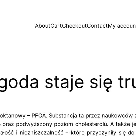
About
Cart
Checkout
Contact
My accoun
goda staje się tr
orooktanowy – PFOA. Substancja ta przez naukowców
oraz podwyższony poziom cholesterolu. A także je
małość i niezniszczalność – które przyczyniły się d