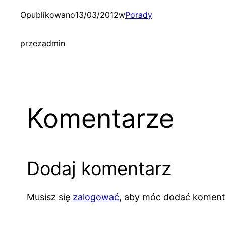
Opublikowano
13/03/2012
w
Porady
przez
admin
Komentarze
Dodaj komentarz
Musisz się
zalogować
, aby móc dodać koment