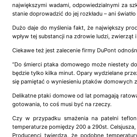
największymi wadami, odpowiedzialnymi za szko
stanie doprowadzić do jej rozkładu – ani światł
Dużo daje do myślenia fakt, że największy pro
wpływ tej substancji na zdrowie ludzi, zwierząt 
Ciekawe też jest zalecenie firmy DuPont odnośn
“Do śmierci ptaka domowego może niestety dojś
będzie tylko kilka minut. Opary wydzielane pr
się pamiętać o wyniesieniu ptaków domowych z 
Delikatne ptaki domowe od lat pomagają ratowa
gotowania, to coś musi być na rzeczy.
Czy w przypadku smażenia na patelni teflo
temperaturze pomiędzy 200 a 290st. Celsjusza, 
Producenci twierdzą, że podobne temperatu