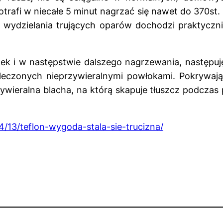
trafi w niecałe 5 minut nagrzać się nawet do 370st. 
do wydzielania trujących oparów dochodzi praktyc
ek i w następstwie dalszego nagrzewania, następuj
wleczonych nieprzywieralnymi powłokami. Pokrywają
wieralna blacha, na którą skapuje tłuszcz podczas p
/13/teflon-wygoda-stala-sie-trucizna/