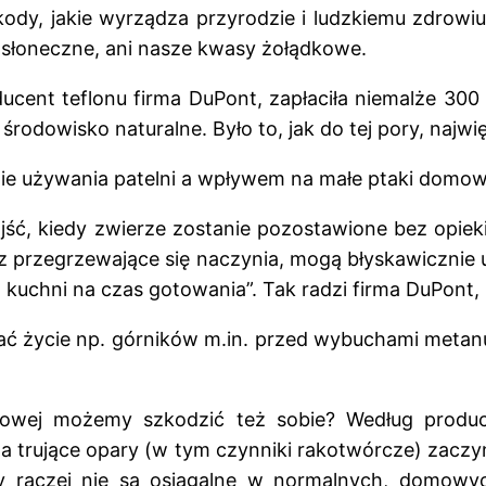
dy, jakie wyrządza przyrodzie i ludzkiemu zdrowiu
o słoneczne, ani nasze kwasy żołądkowe.
ducent teflonu firma DuPont, zapłaciła niemalże 3
i środowisko naturalne. Było to, jak do tej pory, naj
ie używania patelni a wpływem na małe ptaki domowe 
ć, kiedy zwierze zostanie pozostawione bez opieki 
zez przegrzewające się naczynia, mogą błyskawicznie
kuchni na czas gotowania”. Tak radzi firma DuPont,
ć życie np. górników m.in. przed wybuchami metanu
nowej możemy szkodzić też sobie? Według produc
a trujące opary (w tym czynniki rakotwórcze) zaczy
ry raczej nie są osiągalne w normalnych, domowy