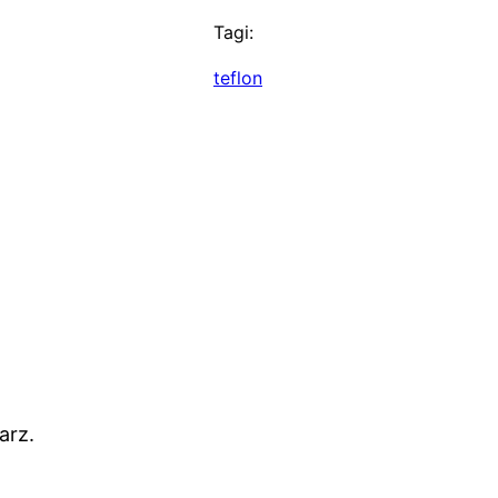
Tagi:
teflon
arz.