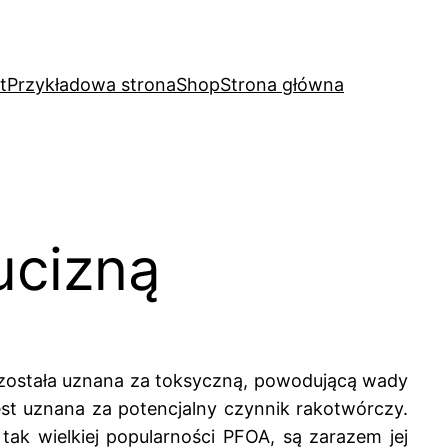
t
Przykładowa strona
Shop
Strona główna
ucizną
 została uznana za toksyczną, powodującą wady
st uznana za potencjalny czynnik rakotwórczy.
o tak wielkiej popularności PFOA, są zarazem jej