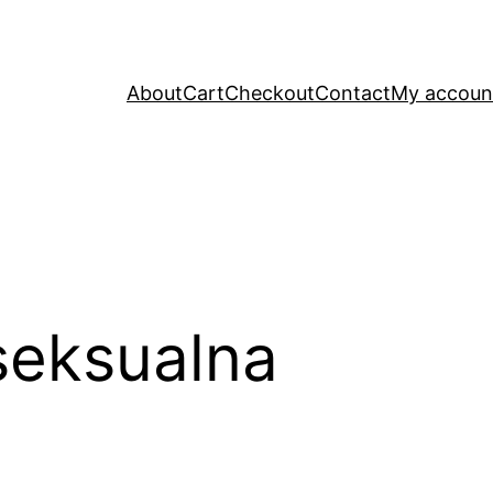
About
Cart
Checkout
Contact
My accoun
seksualna