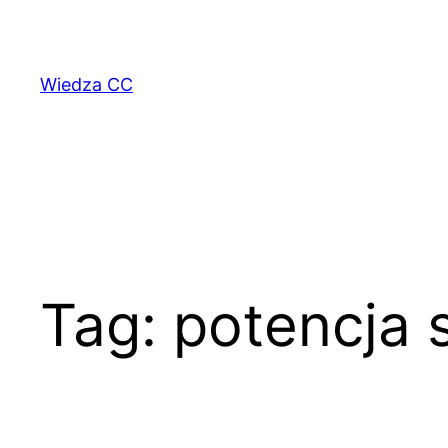
Przejdź
do
treści
Wiedza CC
Tag:
potencja 