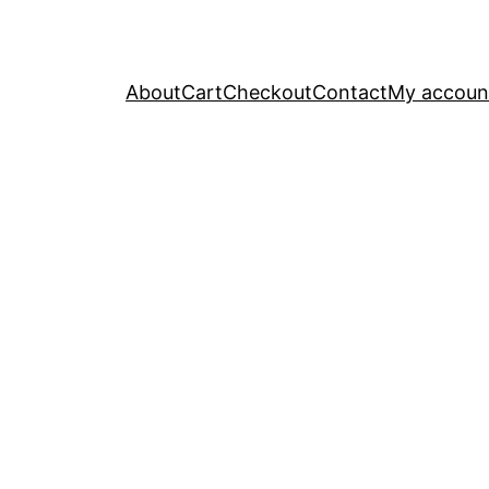
About
Cart
Checkout
Contact
My accoun