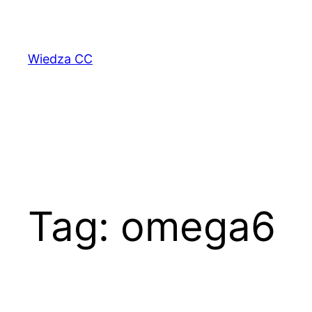
Przejdź
do
treści
Wiedza CC
Tag:
omega6