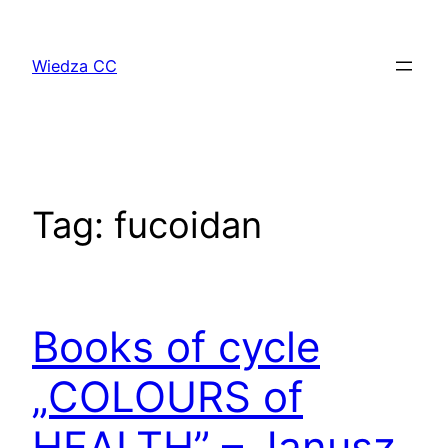
Przejdź
do
Wiedza CC
treści
Tag:
fucoidan
Books of cycle
„COLOURS of
HEALTH” – Janusz