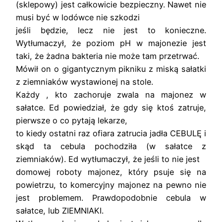
(sklepowy) jest całkowicie bezpieczny. Nawet nie
musi być w lodówce nie szkodzi
jeśli będzie, lecz nie jest to konieczne.
Wytłumaczył, że poziom pH w majonezie jest
taki, że żadna bakteria nie może tam przetrwać.
Mówił on o gigantycznym pikniku z miską sałatki
z ziemniaków wystawionej na stole.
Każdy , kto zachoruje zwala na majonez w
sałatce. Ed powiedział, że gdy się ktoś zatruje,
pierwsze o co pytają lekarze,
to kiedy ostatni raz ofiara zatrucia jadła CEBULĘ i
skąd ta cebula pochodziła (w sałatce z
ziemniaków). Ed wytłumaczył, że jeśli to nie jest
domowej roboty majonez, który psuje się na
powietrzu, to komercyjny majonez na pewno nie
jest problemem. Prawdopodobnie cebula w
sałatce, lub ZIEMNIAKI.