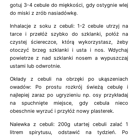
gotuj 3-4 cebule do miękkości, gdy ostygnie wlej
do miski z zrób nasiadówkę.
Inhalacje z soku z cebuli: 1-2 cebule utrzyj na
tarce i przełóż szybko do szklanki, połóż na
czystej ściereczce, którą wykorzystasz, żeby
otoczyć brzeg szklanki i usta i nos. Wdychaj
powietrze z nad szklanki nosem a wypuszczaj
ustami lub odwrotnie.
Okłady z cebuli na obrzęki po ukąszeniach
owadów: Po prostu rozkrój świeżą cebulę i
najlepiej zaraz po ugryzieniu np. osy przykładaj
na spuchnięte miejsce, gdy cebula nieco
obeschnie wyrzuć i przyłóż nowy plasterek.
Nalewka z cebuli: 200g utartej cebuli zalać 1
litrem spirytusu, odstawić na tydzień. Po