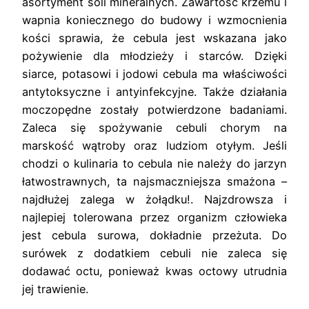
asortyment soli mineralnych. Zawartość krzemu i
wapnia koniecznego do budowy i wzmocnienia
kości sprawia, że cebula jest wskazana jako
pożywienie dla młodzieży i starców. Dzięki
siarce, potasowi i jodowi cebula ma właściwości
antytoksyczne i antyinfekcyjne. Także działania
moczopędne zostały potwierdzone badaniami.
Zaleca się spożywanie cebuli chorym na
marskość wątroby oraz ludziom otyłym. Jeśli
chodzi o kulinaria to cebula nie należy do jarzyn
łatwostrawnych, ta najsmaczniejsza smażona –
najdłużej zalega w żołądku!. Najzdrowsza i
najlepiej tolerowana przez organizm człowieka
jest cebula surowa, dokładnie przeżuta. Do
surówek z dodatkiem cebuli nie zaleca się
dodawać octu, ponieważ kwas octowy utrudnia
jej trawienie.