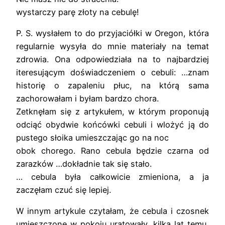
wystarczy parę złoty na cebulę!
P. S. wysłałem to do przyjaciółki w Oregon, która
regularnie wysyła do mnie materiały na temat
zdrowia. Ona odpowiedziała na to najbardziej
iteresującym doświadczeniem o cebuli: …znam
historię o zapaleniu płuc, na którą sama
zachorowałam i byłam bardzo chora.
Zetknęłam się z artykułem, w którym proponują
odciąć obydwie końcówki cebuli i wlożyć ją do
pustego słoika umieszczając go na noc
obok chorego. Rano cebula będzie czarna od
zarazków …dokładnie tak się stało.
… cebula była całkowicie zmieniona, a ja
zaczęłam czuć się lepiej.
W innym artykule czytałam, że cebula i czosnek
umieszczone w pokoju uratowały, kilka lat temu,