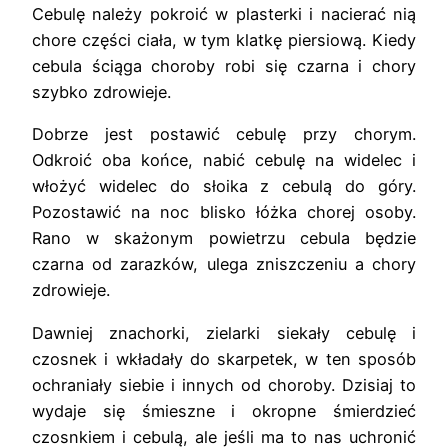
Cebulę należy pokroić w plasterki i nacierać nią
chore części ciała, w tym klatkę piersiową. Kiedy
cebula ściąga choroby robi się czarna i chory
szybko zdrowieje.
Dobrze jest postawić cebulę przy chorym.
Odkroić oba końce, nabić cebulę na widelec i
włożyć widelec do słoika z cebulą do góry.
Pozostawić na noc blisko łóżka chorej osoby.
Rano w skażonym powietrzu cebula będzie
czarna od zarazków, ulega zniszczeniu a chory
zdrowieje.
Dawniej znachorki, zielarki siekały cebulę i
czosnek i wkładały do skarpetek, w ten sposób
ochraniały siebie i innych od choroby. Dzisiaj to
wydaje się śmieszne i okropne śmierdzieć
czosnkiem i cebulą, ale jeśli ma to nas uchronić