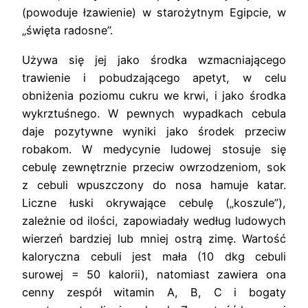
(powoduje łzawienie) w starożytnym Egipcie, w
„święta radosne”.
Używa się jej jako środka wzmacniającego
trawienie i pobudzającego apetyt, w celu
obniżenia poziomu cukru we krwi, i jako środka
wykrztuśnego. W pewnych wypadkach cebula
daje pozytywne wyniki jako środek przeciw
robakom. W medycynie ludowej stosuje się
cebulę zewnętrznie przeciw owrzodzeniom, sok
z cebuli wpuszczony do nosa hamuje katar.
Liczne łuski okrywające cebulę („koszule”),
zależnie od ilości, zapowiadały według ludowych
wierzeń bardziej lub mniej ostrą zimę. Wartość
kaloryczna cebuli jest mała (10 dkg cebuli
surowej = 50 kalorii), natomiast zawiera ona
cenny zespół witamin A, B, C i bogaty