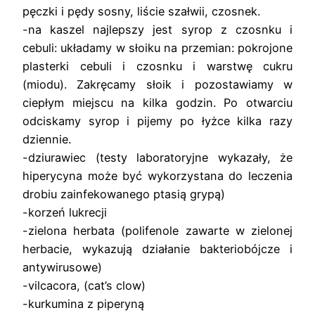
pęczki i pędy sosny, liście szałwii, czosnek.
-na kaszel najlepszy jest syrop z czosnku i
cebuli: układamy w słoiku na przemian: pokrojone
plasterki cebuli i czosnku i warstwę cukru
(miodu). Zakręcamy słoik i pozostawiamy w
ciepłym miejscu na kilka godzin. Po otwarciu
odciskamy syrop i pijemy po łyżce kilka razy
dziennie.
-dziurawiec (testy laboratoryjne wykazały, że
hiperycyna może być wykorzystana do leczenia
drobiu zainfekowanego ptasią grypą)
-korzeń lukrecji
-zielona herbata (polifenole zawarte w zielonej
herbacie, wykazują działanie bakteriobójcze i
antywirusowe)
-vilcacora, (cat’s clow)
-kurkumina z piperyną