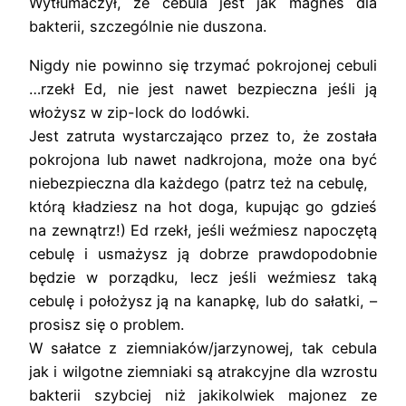
Wytłumaczył, że cebula jest jak magnes dla
bakterii, szczególnie nie duszona.
Nigdy nie powinno się trzymać pokrojonej cebuli
…rzekł Ed, nie jest nawet bezpieczna jeśli ją
włożysz w zip-lock do lodówki.
Jest zatruta wystarczająco przez to, że została
pokrojona lub nawet nadkrojona, może ona być
niebezpieczna dla każdego (patrz też na cebulę,
którą kładziesz na hot doga, kupując go gdzieś
na zewnątrz!) Ed rzekł, jeśli weźmiesz napoczętą
cebulę i usmażysz ją dobrze prawdopodobnie
będzie w porządku, lecz jeśli weźmiesz taką
cebulę i położysz ją na kanapkę, lub do sałatki, –
prosisz się o problem.
W sałatce z ziemniaków/jarzynowej, tak cebula
jak i wilgotne ziemniaki są atrakcyjne dla wzrostu
bakterii szybciej niż jakikolwiek majonez ze