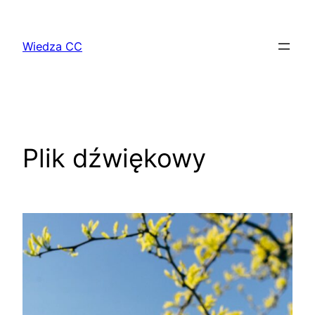
Przejdź
do
Wiedza CC
treści
Plik dźwiękowy