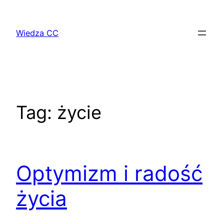
Przejdź
do
Wiedza CC
treści
Tag:
życie
Optymizm i radość
życia