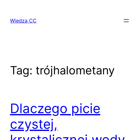
Przejdź
do
Wiedza CC
treści
Tag:
trójhalometany
Dlaczego picie
czystej,
krystalicznej wody