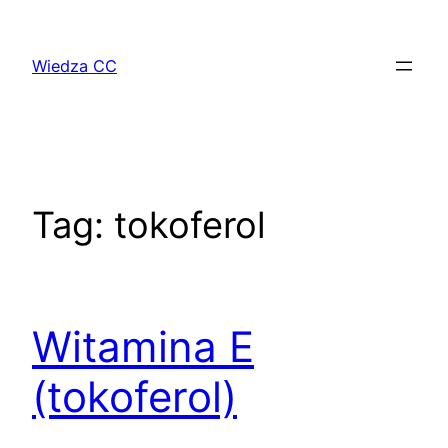
Przejdź
do
Wiedza CC
treści
Tag:
tokoferol
Witamina E
(tokoferol)