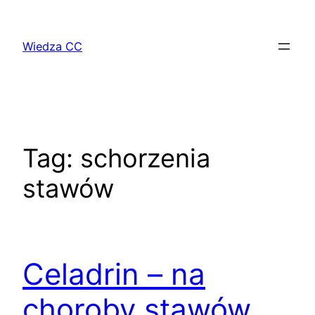
Przejdź
do
Wiedza CC
treści
Tag:
schorzenia
stawów
Celadrin – na
choroby stawów