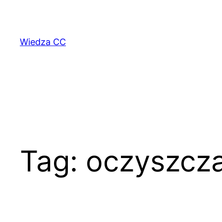
Przejdź
do
treści
Wiedza CC
Tag:
oczyszcza