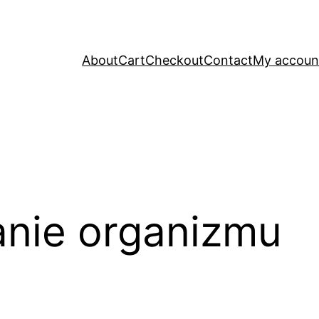
About
Cart
Checkout
Contact
My accoun
nie organizmu