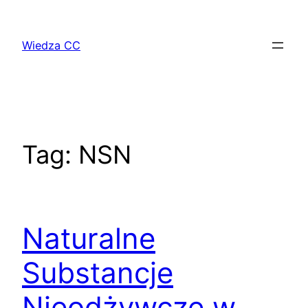
Przejdź
do
Wiedza CC
treści
Tag:
NSN
Naturalne
Substancje
Nieodżywcze w