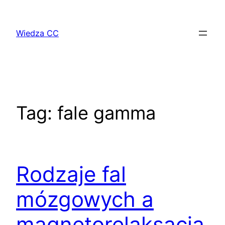
Przejdź
do
Wiedza CC
treści
Tag:
fale gamma
Rodzaje fal
mózgowych a
magnetorelaksacja