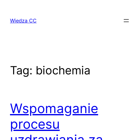
Przejdź
do
Wiedza CC
treści
Tag:
biochemia
Wspomaganie
procesu
uzdrawiania za