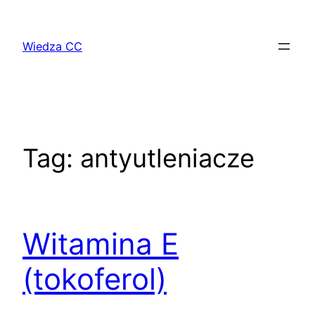
Przejdź
do
Wiedza CC
treści
Tag:
antyutleniacze
Witamina E
(tokoferol)